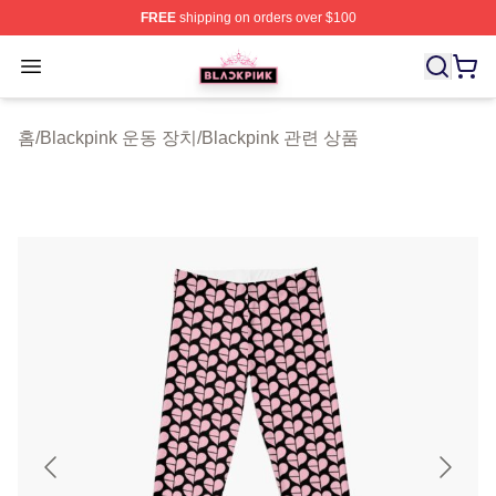
FREE
shipping on orders over $100
BLACKPINK Shop - Official BLACKPINK Merchandise S
Open menu
홈
/
Blackpink 운동 장치
/
Blackpink 관련 상품