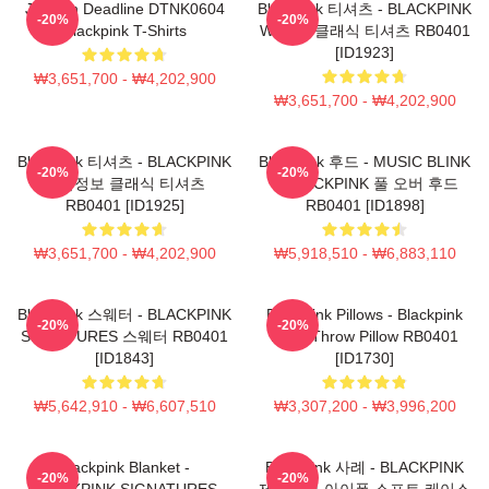
Jisoo In Deadline DTNK0604
Blackpink 티셔츠 - BLACKPINK
-20%
-20%
Blackpink T-Shirts
Whistle 클래식 티셔츠 RB0401
[ID1923]
₩3,651,700 - ₩4,202,900
₩3,651,700 - ₩4,202,900
Blackpink 티셔츠 - BLACKPINK
Blackpink 후드 - MUSIC BLINK
-20%
-20%
제품정보 클래식 티셔츠
:: BLACKPINK 풀 오버 후드
RB0401 [ID1925]
RB0401 [ID1898]
₩3,651,700 - ₩4,202,900
₩5,918,510 - ₩6,883,110
Blackpink 스웨터 - BLACKPINK
Blackpink Pillows - Blackpink
-20%
-20%
SIGNATURES 스웨터 RB0401
Rosé Throw Pillow RB0401
[ID1843]
[ID1730]
₩5,642,910 - ₩6,607,510
₩3,307,200 - ₩3,996,200
Blackpink Blanket -
Blackpink 사례 - BLACKPINK
-20%
-20%
BLACKPINK SIGNATURES
제품정보 아이폰 소프트 케이스