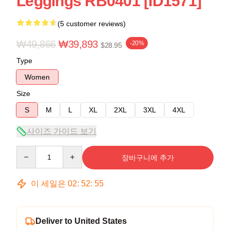
Leggings RB0401 [ID1571]
(5 customer reviews)
₩49,866
₩39,893
-20%
$28.95
Type
Women
Size
S
M
L
XL
2XL
3XL
4XL
사이즈 가이드 보기
Quantity
장바구니에 추가
이 세일은
02
:
52
:
54
Deliver to United States