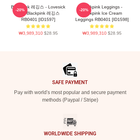
Blackpink 레깅스 - Lovesick
Blackpink Leggings -
-20%
-20%
소녀 Blackpink 레깅스
Blackpink Ice Cream
RB0401 [ID1597]
Leggings RB0401 [ID1598]
₩3,989,310
$28.95
₩3,989,310
$28.95
Footer
SAFE PAYMENT
Pay with world's most popular and secure payment
methods (Paypal / Stripe)
WORLDWIDE SHIPPING