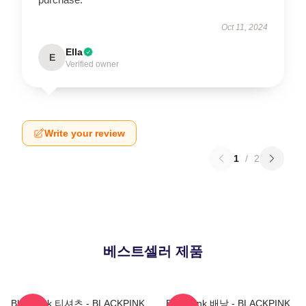
Oct 11, 2024
Ella
E
Verified owner
Write your review
1
/
2
베스트셀러 제품
Blackpink 티셔츠 - BLACKPINK
Blackpink 배낭 - BLACKPINK