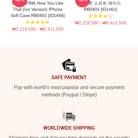
BLACKPINK How You Like
아이폰 소프트 케이스
That (ice Version) IPhone
RB0401 [ID1461]
Soft Case RB0401 [ID1446]
₩2,218,580 - ₩2,411,500
₩2,218,580 - ₩2,411,500
Footer
SAFE PAYMENT
Pay with world's most popular and secure payment
methods (Paypal / Stripe)
WORLDWIDE SHIPPING
Shipping fees and delivery time depends on the country