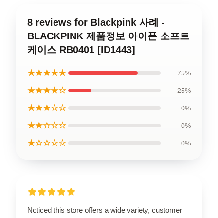
8 reviews for Blackpink 사례 -
BLACKPINK 제품정보 아이폰 소프트
케이스 RB0401 [ID1443]
★★★★★
75%
★★★★☆
25%
★★★☆☆
0%
★★☆☆☆
0%
★☆☆☆☆
0%
Noticed this store offers a wide variety, customer