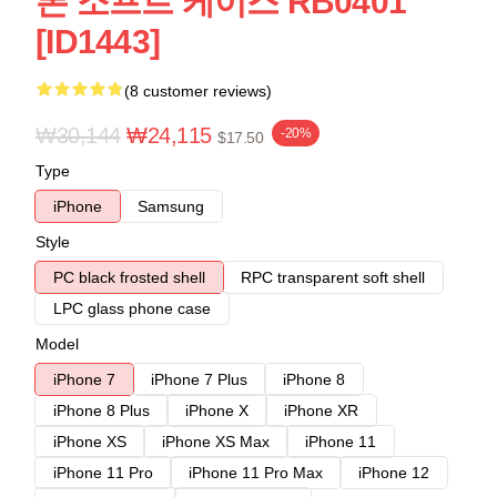
폰 소프트 케이스 RB0401
[ID1443]
(8 customer reviews)
₩30,144
₩24,115
-20%
$17.50
Type
iPhone
Samsung
Style
PC black frosted shell
RPC transparent soft shell
LPC glass phone case
Model
iPhone 7
iPhone 7 Plus
iPhone 8
iPhone 8 Plus
iPhone X
iPhone XR
iPhone XS
iPhone XS Max
iPhone 11
iPhone 11 Pro
iPhone 11 Pro Max
iPhone 12