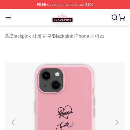
FREE
shipping on orders over $100
BLACKPINK Shop - Official BLACKPINK Merchandise S
Open menu
홈
/
Blackpink 사례 연구
/
Blackpink iPhone 케이스